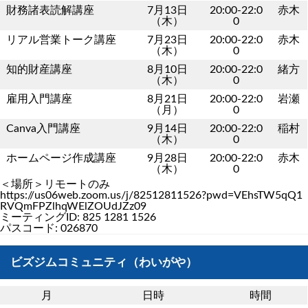
財務諸表読解講座
7月13日
20:00-22:0
赤木
（木）
0
リアル営業トーク講座
7月23日
20:00-22:0
赤木
（木）
0
知的財産講座
8月10日
20:00-22:0
緒方
（木）
0
雇用入門講座
8月21日
20:00-22:0
岩瀬
（月）
0
Canva入門講座
9月14日
20:00-22:0
稲村
（木）
0
ホームページ作成講座
9月28日
20:00-22:0
赤木
（木）
0
＜場所＞リモートのみ
https://us06web.zoom.us/j/82512811526?pwd=VEhsTW5qQ1
RVQmFPZlhqWElZOUdJZz09
ミーティングID: 825 1281 1526
パスコード: 026870
ビズジムコミュニティ（わいがや）
月
日時
時間