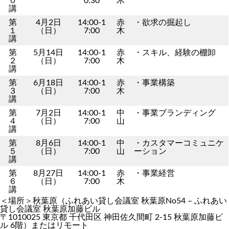
０
0:30
木
講
第
4月2日
14:00-1
赤
・欲求の掘起し
１
（日）
7:00
木
講
第
5月14日
14:00-1
赤
・スキル、経験の棚卸
２
（日）
7:00
木
講
第
6月18日
14:00-1
赤
・事業構築
３
（日）
7:00
木
講
第
7月2日
14:00-1
中
・事業ブランディング
４
（日）
7:00
山
講
第
8月6日
14:00-1
中
・カスタマーコミュニケ
５
（日）
7:00
山
ーション
講
第
8月27日
14:00-1
赤
・事業経営
６
（日）
7:00
木
講
＜場所＞秋葉原（ふれあい貸し会議室 秋葉原No54 – ふれあい
貸し会議室 秋葉原加藤ビル
〒1010025 東京都 千代田区 神田佐久間町 2-15 秋葉原加藤ビ
ル 6階）またはリモート