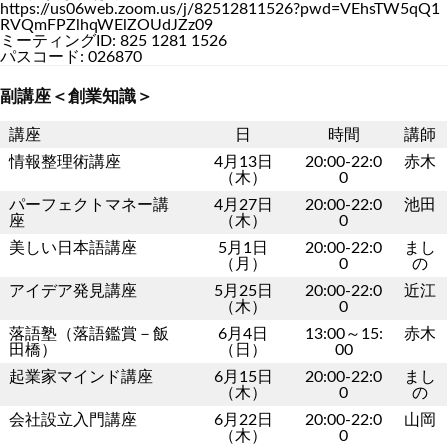
https://us06web.zoom.us/j/82512811526?pwd=VEhsTW5qQ1
RVQmFPZlhqWElZOUdJZz09
ミーティングID: 825 1281 1526
パスコード: 026870
副講座＜創業知識＞
講座
日
時間
講師
情報整理術講座
4月13日
20:00-22:0
赤木
（木）
0
パーフェクトマネー講
4月27日
20:00-22:0
池田
座
（木）
0
美しい日本語講座
5月1日
20:00-22:0
まし
（月）
0
の
アイデア発見講座
5月25日
20:00-22:0
近江
（木）
0
落語塾（落語鑑賞－飯
6月4日
13:00～15:
赤木
田橋）
（日）
00
起業家マインド講座
6月15日
20:00-22:0
まし
（木）
0
の
会社設立入門講座
6月22日
20:00-22:0
山岡
（木）
0