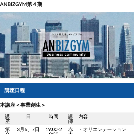
ANBIZGYM第４期
講座日程
本講座＜事業創生＞
講
日
時間
講
内容
座
師
第
3月6、7日
19:00-2
赤
・オリエンテーション